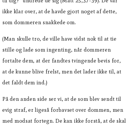
til dig?” undrede de sig (Matt 25,37-39). De var
ikke klar over, at de havde gjort noget af dette,
som dommeren snakkede om.
(Man skulle tro, de ville have vidst nok til at tie
stille og lade som ingenting, når dommeren
fortalte dem, at der fandtes tvingende bevis for,
at de kunne blive frelst, men det lader ikke til, at
det faldt dem ind.)
På den anden side ser vi, at de som blev sendt til
evig straf, er ligeså forbavset over dommen, men
med modsat fortegn. De kan ikke forstå, at de skal