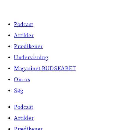
Skip
to
Podcast
content
Artikler
Prædikener
Undervisning
Magasinet BUDSKABET
Om os
Søg
Podcast
Artikler
Prædikener