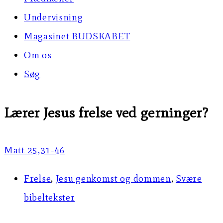
Undervisning
Magasinet BUDSKABET
Om os
Søg
Lærer Jesus frelse ved gerninger?
Matt 25,31-46
Frelse
,
Jesu genkomst og dommen
,
Svære
bibeltekster