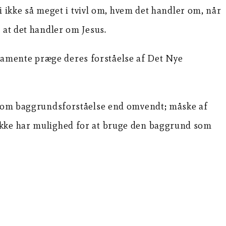
vi ikke så meget i tvivl om, hvem det handler om, når
 at det handler om Jesus.
tamente præge deres forståelse af Det Nye
e som baggrundsforståelse end omvendt; måske af
 ikke har mulighed for at bruge den baggrund som