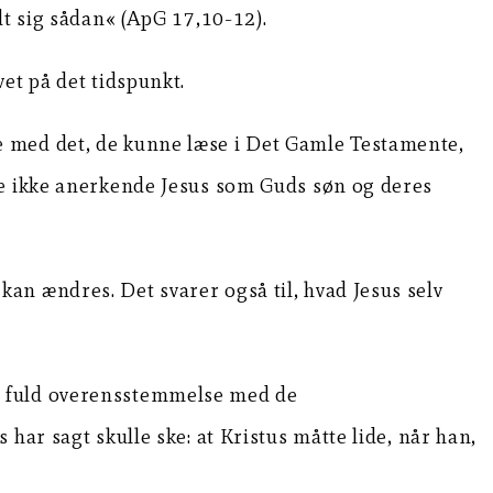
dt sig sådan« (ApG 17,10-12).
et på det tidspunkt.
e med det, de kunne læse i Det Gamle Testamente,
de ikke anerkende Jesus som Guds søn og deres
an ændres. Det svarer også til, hvad Jesus selv
i fuld overensstemmelse med de
har sagt skulle ske: at Kristus måtte lide, når han,