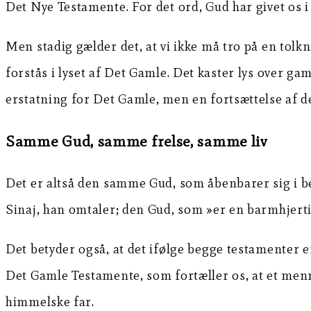
Det Nye Testamente. For det ord, Gud har givet os i
Men stadig gælder det, at vi ikke må tro på en tol
forstås i lyset af Det Gamle. Det kaster lys over 
erstatning for Det Gamle, men en fortsættelse af d
Samme Gud, samme frelse, samme liv
Det er altså den samme Gud, som åbenbarer sig i be
Sinaj, han omtaler; den Gud, som »er en barmhjertig
Det betyder også, at det ifølge begge testamenter er
Det Gamle Testamente, som fortæller os, at et menn
himmelske far.