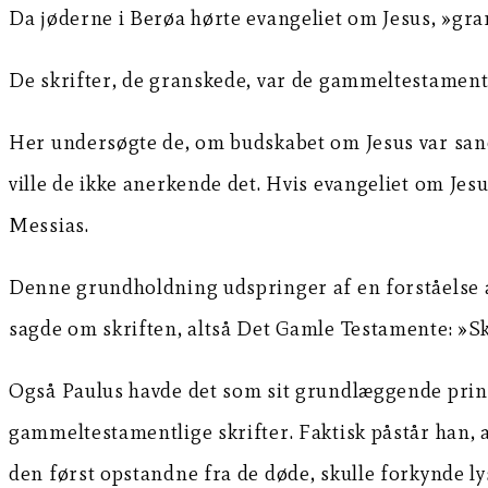
Da jøderne i Berøa hørte evangeliet om Jesus, »gran
De skrifter, de granskede, var de gammeltestamentli
Her undersøgte de, om budskabet om Jesus var sand
ville de ikke anerkende det. Hvis evangeliet om Je
Messias.
Denne grundholdning udspringer af en forståelse af
sagde om skriften, altså Det Gamle Testamente: »Skr
Også Paulus havde det som sit grundlæggende prin
gammeltestamentlige skrifter. Faktisk påstår han, a
den først opstandne fra de døde, skulle forkynde l