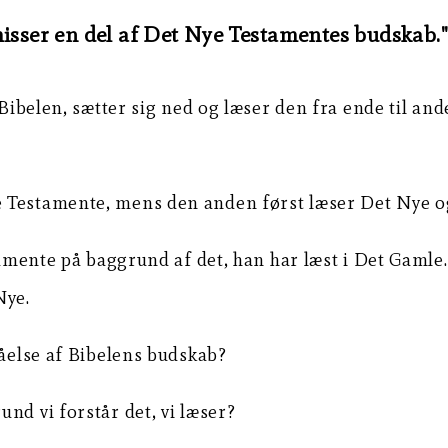
misser en del af Det Nye Testamentes budskab.
 Bibelen, sætter sig ned og læser den fra ende til and
e Testamente, mens den anden først læser Det Nye o
stamente på baggrund af det, han har læst i Det Gaml
Nye.
tåelse af Bibelens budskab?
nd vi forstår det, vi læser?