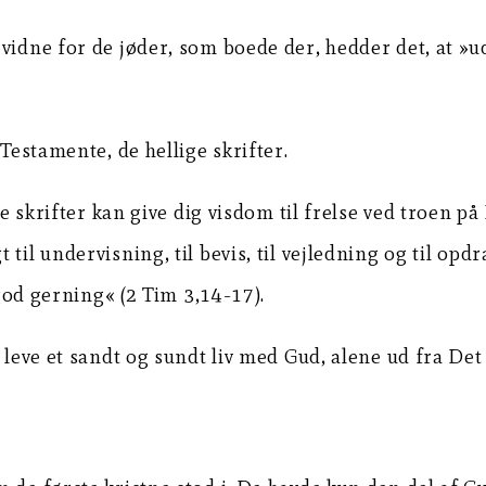
 vidne for de jøder, som boede der, hedder det, at »
Testamente, de hellige skrifter.
e skrifter kan give dig visdom til frelse ved troen på 
til undervisning, til bevis, til vejledning og til op
 god gerning« (2 Tim 3,14-17).
g leve et sandt og sundt liv med Gud, alene ud fra D