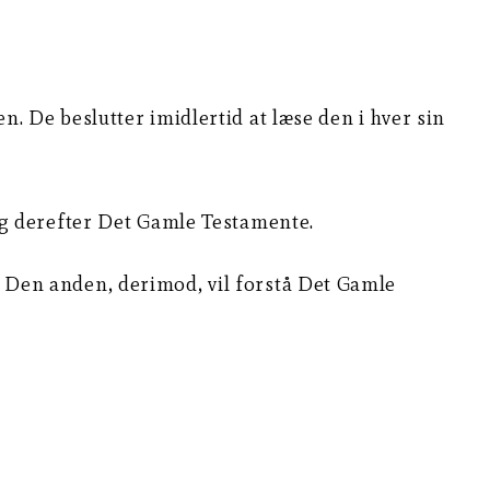
"
en. De beslutter imidlertid at læse den i hver sin
g derefter Det Gamle Testamente.
e. Den anden, derimod, vil forstå Det Gamle