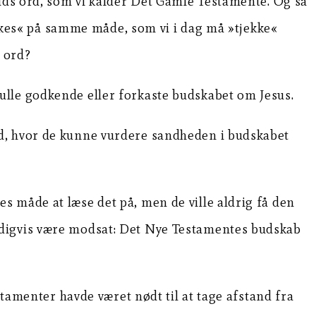
Guds ord, som vi kalder Det Gamle Testamente. Og så
kes« på samme måde, som vi i dag må »tjekke«
 ord?
ulle godkende eller forkaste budskabet om Jesus.
ed, hvor de kunne vurdere sandheden i budskabet
s måde at læse det på, men de ville aldrig få den
ndigvis være modsat: Det Nye Testamentes budskab
stamenter havde været nødt til at tage afstand fra