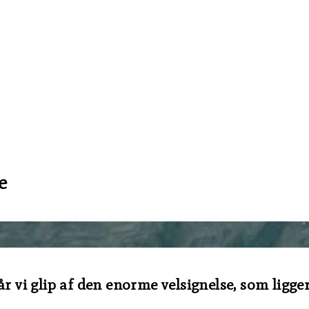
e
år vi glip af den enorme velsignelse, som ligg