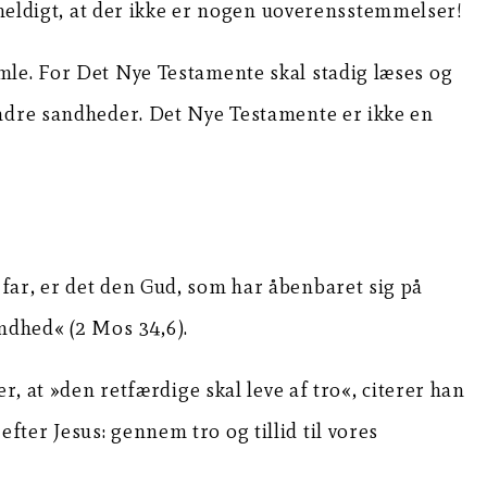
 heldigt, at der ikke er nogen uoverensstemmelser!
mle. For Det Nye Testamente skal stadig læses og
andre sandheder. Det Nye Testamente er ikke en
far, er det den Gud, som har åbenbaret sig på
andhed« (2 Mos 34,6).
r, at »den retfærdige skal leve af tro«, citerer han
ter Jesus: gennem tro og tillid til vores