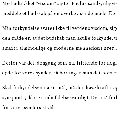
Med udtrykket ”visdom” sigter Paulus sandsynligvis
meddele et budskab på en overbevisende måde. Den 
Min forkyndelse svarer ikke til verdens visdom, sige
den måde er, at det budskab man skulle forkynde, ta
smart i almindelige og moderne menneskers ører. D
Derfor var det, dengang som nu, fristende for nogl
døde for vores synder, så borttager man det, som er
Skal forkyndelsen nå sit mål, må den have kraft i si
synspunkt, ikke er anbefalelsesværdigt. Der må for
for vores synders skyld.