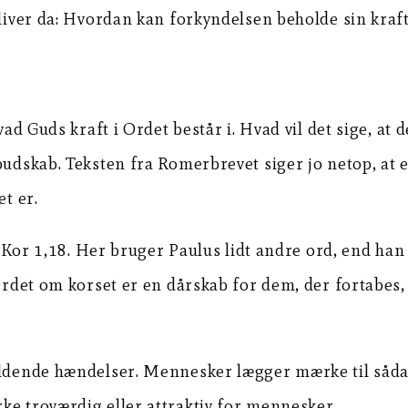
bliver da: Hvordan kan forkyndelsen beholde sin kraft
vad Guds kraft i Ordet består i. Hvad vil det sige, at
budskab. Teksten fra Romerbrevet siger jo netop, at e
et er.
 1 Kor 1,18. Her bruger Paulus lidt andre ord, end ha
Ordet om korset er en dårskab for dem, der fortabes,
faldende hændelser. Mennesker lægger mærke til såda
ke troværdig eller attraktiv for mennesker.