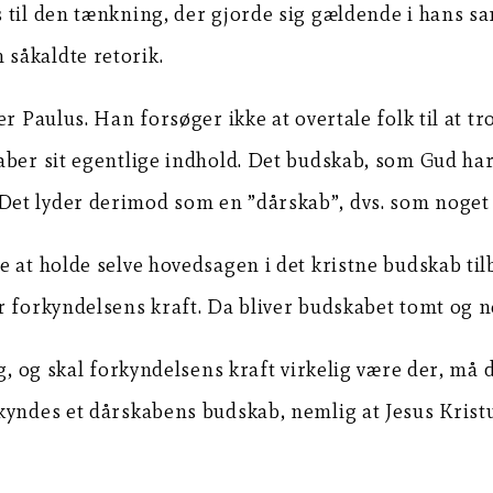
 til den tænkning, der gjorde sig gældende i hans s
såkaldte retorik.
r Paulus. Han forsøger ikke at overtale folk til at t
ber sit egentlige indhold. Det budskab, som Gud har 
et lyder derimod som en ”dårskab”, dvs. som noget e
e at holde selve hovedsagen i det kristne budskab ti
 forkyndelsens kraft. Da bliver budskabet tomt og ne
g, og skal forkyndelsens kraft virkelig være der, må d
kyndes et dårskabens budskab, nemlig at Jesus Krist