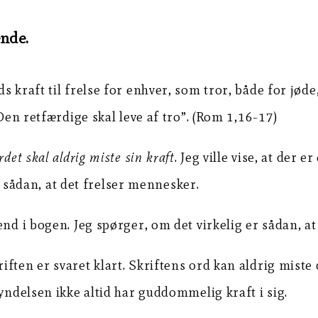
ende.
 kraft til frelse for enhver, som tror, både for jøde
”Den retfærdige skal leve af tro”. (Rom 1,16-17)
rdet skal aldrig miste sin kraft
. Jeg ville vise, at der 
ke sådan, at det frelser mennesker.
nd i bogen. Jeg spørger, om det virkelig er sådan, at
ften er svaret klart. Skriftens ord kan aldrig miste
rkyndelsen ikke altid har guddommelig kraft i sig.