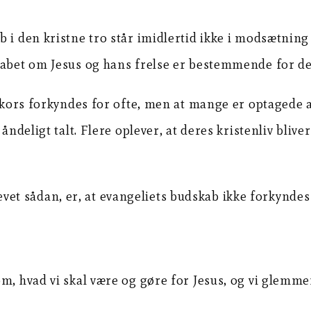
 i den kristne tro står imidlertid ikke i modsætning 
kabet om Jesus og hans frelse er bestemmende for de
 kors forkyndes for ofte, men at mange er optagede af
åndeligt talt. Flere oplever, at deres kristenliv bliv
blevet sådan, er, at evangeliets budskab ikke forkyndes
, hvad vi skal være og gøre for Jesus, og vi glemmer 