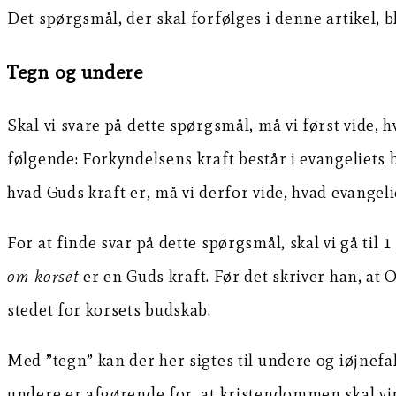
Det spørgsmål, der skal forfølges i denne artikel, 
Tegn og undere
Skal vi svare på dette spørgsmål, må vi først vide, h
følgende: Forkyndelsens kraft består i evangeliets 
hvad Guds kraft er, må vi derfor vide, hvad evangeli
For at finde svar på dette spørgsmål, skal vi gå til
om korset
er en Guds kraft. Før det skriver han, at 
stedet for korsets budskab.
Med ”tegn” kan der her sigtes til undere og iøjne
undere er afgørende for, at kristendommen skal vir