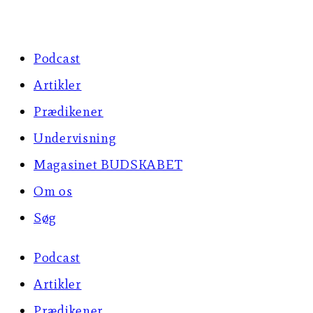
Skip
to
Podcast
content
Artikler
Prædikener
Undervisning
Magasinet BUDSKABET
Om os
Søg
Podcast
Artikler
Prædikener