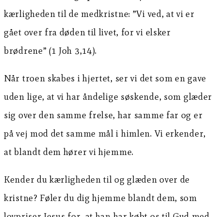
kærligheden til de medkristne: ”Vi ved, at vi er
gået over fra døden til livet, for vi elsker
brødrene” (1 Joh 3,14).
Når troen skabes i hjertet, ser vi det som en gave
uden lige, at vi har åndelige søskende, som glæder
sig over den samme frelse, har samme far og er
på vej mod det samme mål i himlen. Vi erkender,
at blandt dem hører vi hjemme.
Kender du kærligheden til og glæden over de
kristne? Føler du dig hjemme blandt dem, som
lovpriser Jesus for, at han har købt os til Gud med