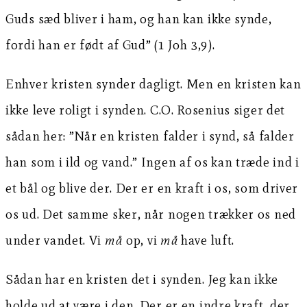
Guds sæd bliver i ham, og han kan ikke synde,
fordi han er født af Gud” (1 Joh 3,9).
Enhver kristen synder dagligt. Men en kristen kan
ikke leve roligt i synden. C.O. Rosenius siger det
sådan her: ”Når en kristen falder i synd, så falder
han som i ild og vand.” Ingen af os kan træde ind i
et bål og blive der. Der er en kraft i os, som driver
os ud. Det samme sker, når nogen trækker os ned
under vandet. Vi
må
op, vi
må
have luft.
Sådan har en kristen det i synden. Jeg kan ikke
holde ud at være i den. Der er en indre kraft, der