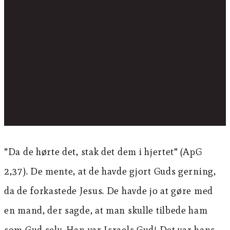
”Da de hørte det, stak det dem i hjertet” (ApG
2,37). De mente, at de havde gjort Guds gerning,
da de forkastede Jesus. De havde jo at gøre med
en mand, der sagde, at man skulle tilbede ham
som Gud selv. Han var Israels Gud! Det var hans