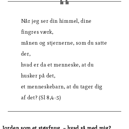
Når jeg ser din himmel, dine
fingres værk,
månen og stjernerne, som du satte
der,
hvad er da et menneske, at du
husker på det,
et menneskebarn, at du tager dig
af det? (Sl 8,4-5)
Jorden som et støvfnug – hvad så med mig?