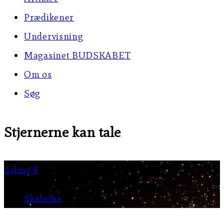
Prædikener
Undervisning
Magasinet BUDSKABET
Om os
Søg
Stjernerne kan tale
Salme 8
Skabelse