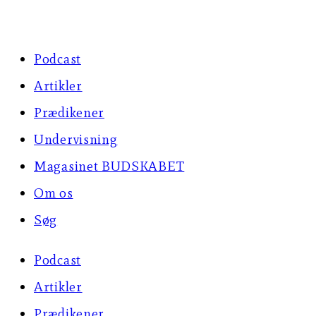
Skip
to
Podcast
content
Artikler
Prædikener
Undervisning
Magasinet BUDSKABET
Om os
Søg
Podcast
Artikler
Prædikener