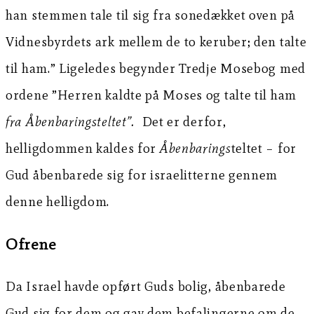
han stemmen tale til sig fra sonedækket oven på
Vidnesbyrdets ark mellem de to keruber; den talte
til ham.” Ligeledes begynder Tredje Mosebog med
ordene ”Herren kaldte på Moses og talte til ham
fra Åbenbaringsteltet”.
Det er derfor,
helligdommen kaldes for
Åbenbarings
teltet – for
Gud åbenbarede sig for israelitterne gennem
denne helligdom.
Ofrene
Da Israel havde opført Guds bolig, åbenbarede
Gud sig for dem og gav dem befalingerne om de