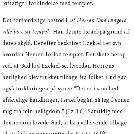
løfterigt i forbindelse med templet.
Det forfærdelige bestod i,
at Herren ikke længere
ville bo i sit tempel.
Han dømte Israel på grund af
deres skyld. Derefter beskriver Ezekiel i et syn,
hvordan Herren forlod templet. Det skete netop
ved, at Gud lod Ezekiel se, hvordan Herrens
herlighed blev trukket tilbage fra folket. Gud gav
også forklaringen på synet: ”Det er i sandhed
afskyelige handlinger, Israel begår, så jeg fjerner
mig fra min helligdom!” (Ez 8,6). Samtidig med
denne dom lovede Gud, at han ville vende tilbage
til sit folk og genoprette det (Ez 11,19ff).