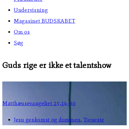
Undervisning
Magasinet BUDSKABET
Om os
Søg
Guds rige er ikke et talentshow
Matthæusevangeliet 25,14-30
Jesu genkomst og dommen
,
Tjeneste