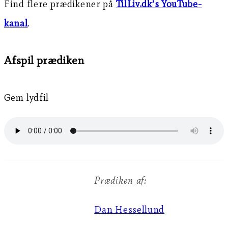
Find flere prædikener på
TilLiv.dk’s YouTube-
kanal
.
Afspil prædiken
Gem lydfil
Prædiken af:
Dan Hessellund