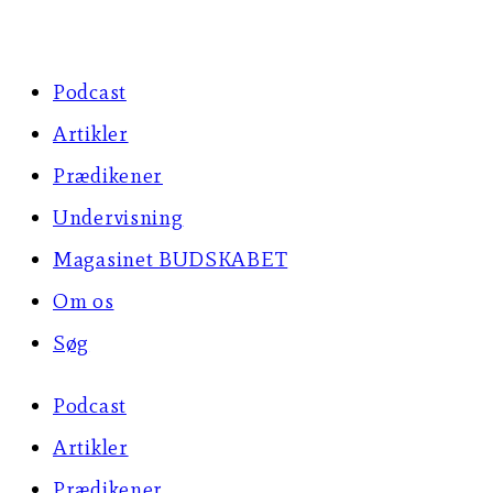
Skip
to
Podcast
content
Artikler
Prædikener
Undervisning
Magasinet BUDSKABET
Om os
Søg
Podcast
Artikler
Prædikener