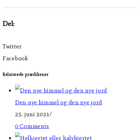
Del:
Twitter
Facebook
Relaterede prædikener
Den nye himmel og den nye jord
25. juni 2021
/
0 Comments