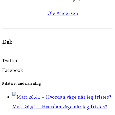
Ole Andersen
Del:
Twitter
Facebook
Relateret undervisning
Matt 26,41 – Hvordan våge når jeg fristes?