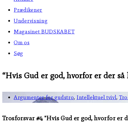
Prædikener
Undervisning
Magasinet BUDSKABET
Om os
Søg
“Hvis Gud er god, hvorfor er der så
Argumenter for gudstro
,
Intellektuel tvivl
,
Tro
Trosforsvar #4 "Hvis Gud er god, hvorfor er d