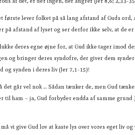
ds af det, er der ingen, der angrer (Jer 8,6; 2,33-35
 første lever folket på så lang afstand af Guds ord, at 
r på afstand af lyset og ser derfor ikke selv, at de er
t lukke deres egne øjne for, at Gud ikke tager imod de
ngen og bringer deres syndofre, der giver dem syndern
 og synden i deres liv (Jer 7,1-15)!
å det går vel nok … Sådan tænker de, men Gud tænker a
ber til ham – ja, Gud forbyder endda af samme grund Je
må vi give Gud lov at kaste lys over vores eget liv og