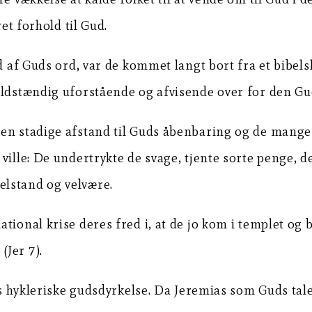
et forhold til Gud.
d af Guds ord, var de kommet langt bort fra et bibelsk
ldstændig uforstående og afvisende over for den Gud
den stadige afstand til Guds åbenbaring og de mang
ville: De undertrykte de svage, tjente sorte penge, 
elstand og velvære.
tional krise deres fred i, at de jo kom i templet og 
Jer 7).
es hykleriske gudsdyrkelse. Da Jeremias som Guds tale