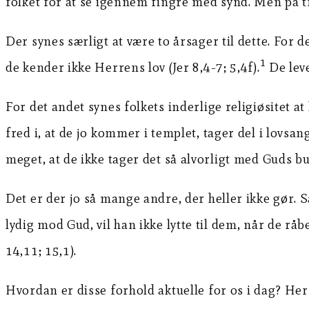
folket for at se igennem fingre med synd. Men på tro
Der synes særligt at være to årsager til dette. For det
1
de kender ikke Herrens lov (Jer 8,4-7; 5,4f).
De leve
For det andet synes folkets inderlige religiøsitet a
fred i, at de jo kommer i templet, tager del i lovsa
meget, at de ikke tager det så alvorligt med Guds bud
Det er der jo så mange andre, der heller ikke gør. S
lydig mod Gud, vil han ikke lytte til dem, når de rå
14,11; 15,1).
Hvordan er disse forhold aktuelle for os i dag? Her 