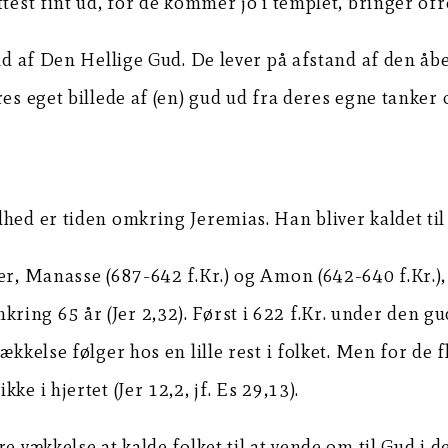
test fint ud, for de kommer jo i templet, bringer ofr
and af Den Hellige Gud. De lever på afstand af den å
es eget billede af (en) gud ud fra deres egne tanker o
ed er tiden omkring Jeremias. Han bliver kaldet til pr
er, Manasse (687-642 f.Kr.) og Amon (642-640 f.Kr.),
ng 65 år (Jer 2,32). Først i 622 f.Kr. under den gudf
ækkelse følger hos en lille rest i folket. Men for de 
e i hjertet (Jer 12,2, jf. Es 29,13).
e vækkelse at kalde folket til at vende om til Gud i d