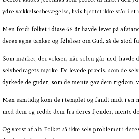
ydre vækkelsesbevægelse, hvis hjertet ikke står i et r
Men fordi folket i disse 65 år havde levet på afstan
deres egne tanker og følelser om Gud, så de stod fu
Som mørket, der vokser, når solen går ned, havde 
selvbedragets mørke. De levede præcis, som de selv 
dyrkede de guder, som de mente gav dem rigdom, v
Men samtidig kom de i templet og fandt midt i en na
med dem og redde dem fra deres fjender, mente de (
Og værst af alt: Folket så ikke selv problemet i der