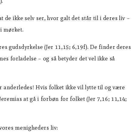
).
de ikke selv ser, hvor galt det står til i deres liv –
 i mørket.
res gudsdyrkelse (Jer 11,15; 6,19f). De finder deres
es forladelse – og så betyder det vel ikke så
nderledes! Hvis folket ikke vil lytte til og være
remias at gå i forbøn for folket (Jer 7,16; 11,14;
 vores menigheders liv: