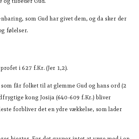
e og tilbeder Gud.
benbaring, som Gud har givet dem, og da sker der
g følelser.
ofet i 627 f.Kr. (Jer 1,2).
 som får folket til at glemme Gud og hans ord (2
rygtige kong Josija (640-609 f.Kr.) bliver
fleste forbliver det en ydre vækkelse, som lader
eres hjerter. For det gavner intet at være med i en