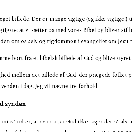
s eget billede. Der er mange vigtige (og ikke vigtige!
tigste: at vi sætter os med vores Bibel og bliver stil
den om os selv og rigdommen i evangeliet om Jesu f
me bort fra et bibelsk billede af Gud og blive styre
lighed mellem det billede af Gud, der prægede folket p
verden i dag. Jeg vil nævne tre forhold:
ed synden
emias´ tid er, at de tror, at Gud ikke tager det så alv