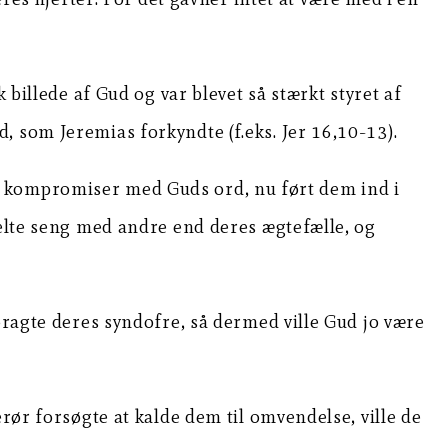
 billede af Gud og var blevet så stærkt styret af
, som Jeremias forkyndte (f.eks. Jer 16,10-13).
e kompromiser med Guds ord, nu ført dem ind i
delte seng med andre end deres ægtefælle, og
bragte deres syndofre, så dermed ville Gud jo være
rør forsøgte at kalde dem til omvendelse, ville de