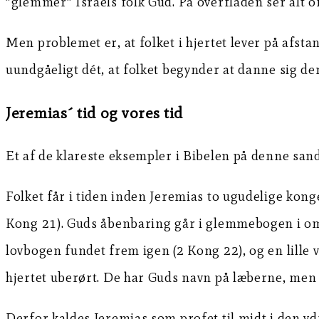
”glemmer” Israels folk Gud. På overfladen ser alt of
Men problemet er, at folket i hjertet lever på afst
uundgåeligt dét, at folket begynder at danne sig der
Jeremias´ tid og vores tid
Et af de klareste eksempler i Bibelen på denne sandh
Folket får i tiden inden Jeremias to ugudelige kong
Kong 21). Guds åbenbaring går i glemmebogen i omkri
lovbogen fundet frem igen (2 Kong 22), og en lille v
hjertet uberørt. De har Guds navn på læberne, men ikk
Derfor kaldes Jeremias som profet til midt i den ydr