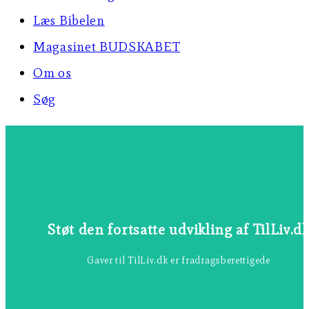
Læs Bibelen
Magasinet BUDSKABET
Om os
Søg
Støt her
mange.
Støt den fortsatte udvikling af TilLiv.d
Vær med til at sikre, at TilLiv.dk kan vokse og blive til gavn 
Gaver til TilLiv.dk er fradragsberettigede