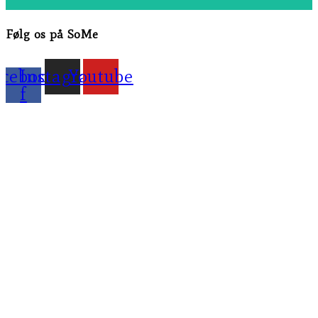
Følg os på SoMe
acebook-
Instagram
Youtube
f