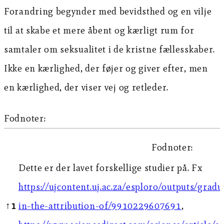
Forandring begynder med bevidsthed og en vilje
til at skabe et mere åbent og kærligt rum for
samtaler om seksualitet i de kristne fællesskaber.
Ikke en kærlighed, der føjer og giver efter, men
en kærlighed, der viser vej og retleder.
Fodnoter:
Fodnoter:
Dette er der lavet forskellige studier på. Fx
https://ujcontent.uj.ac.za/esploro/outputs/grad
↑
1
in-the-attribution-of/9910229607691
,