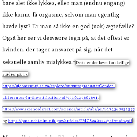
bare slet ikke lykkes, eller man (endnu engang)
ikke kunne få orgasme, selvom man egentlig
havde lyst? Er man så ikke en god (nok) ægtefælle?
Også her ser vi desværre tegn på, at det oftest er
kvinden, der tager ansvaret på sig, når det
1
seksuelle samliv mislykkes.
Dette er der lavet forskellige
studier på. Fx
https://ujcontent.uj.ac.za/esploro/outputs/graduate/Gender-
differences-in-the-attribution-of/9910229607691
,
https://www.sciencedirect.com/science/article/abs/pii/S174360951533
og
https://pmc.ncbi.nlm.nih.gov/articles/PMC8240332/pdf/main.pdf