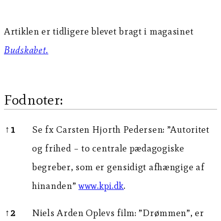
Artiklen er tidligere blevet bragt i magasinet
Budskabet.
Fodnoter:
Fodnoter:
↑
1
Se fx Carsten Hjorth Pedersen: ”Autoritet
og frihed – to centrale pædagogiske
begreber, som er gensidigt afhængige af
hinanden”
www.kpi.dk
.
↑
2
Niels Arden Oplevs film: ”Drømmen”, er