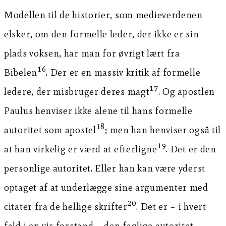
Modellen til de historier, som medieverdenen
elsker, om den formelle leder, der ikke er sin
plads voksen, har man for øvrigt lært fra
16
Bibelen
. Der er en massiv kritik af formelle
17
ledere, der misbruger deres magt
. Og apostlen
Paulus henviser ikke alene til hans formelle
18
autoritet som apostel
; men han henviser også til
19
at han virkelig er værd at efterligne
. Det er den
personlige autoritet. Eller han kan være yderst
optaget af at underlægge sine argumenter med
20
citater fra de hellige skrifter
. Det er – i hvert
fald i en vis forstand – den faglige autoritet