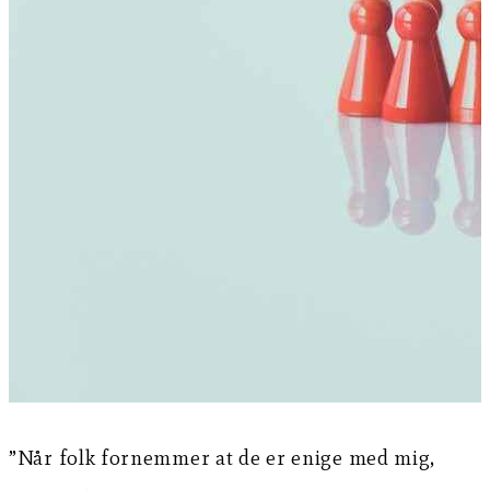
”Når folk fornemmer at de er enige med mig,