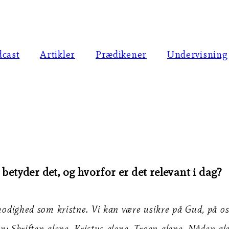
dcast
Artikler
Prædikener
Undervisning
betyder det, og hvorfor er det relevant i dag?
odighed som kristne. Vi kan være usikre på Gud, på os s
: Skriften alene. Kristus alene. Troen alene. Nåden alen