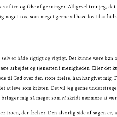
es af tro og ikke af gerninger. Alligevel tror jeg, d
g noget i os, som meget gerne vil have lov til at bidr
g selv er både rigtigt og vigtigt. Det kunne være bø
ære arbejdet og tjenesten i menigheden. Eller det kun
e til Gud over den store frelse, han har givet mig.
 det at leve som kristen. Det vil jeg gerne understre
om bringer mig så meget som
et
skridt nærmere at være
e
er troen, der frelser. Den alvorlig side af sagen er, a