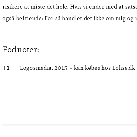
risikere at miste det hele. Hvis vi ender med at sat
også befriende: For så handler det ikke om mig og m
Fodnoter:
Fodnoter:
↑
1
Logosmedia, 2015 – kan købes hos Lohse.dk