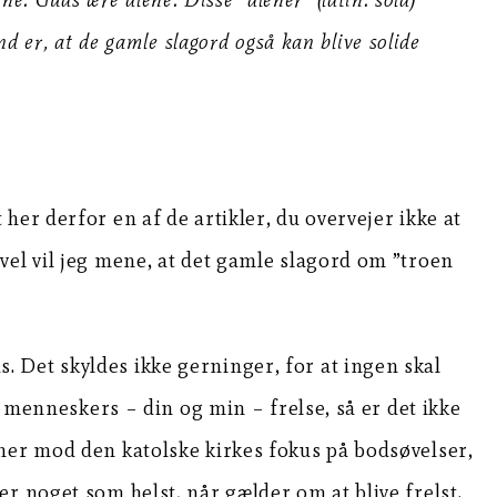
d er, at de gamle slagord også kan blive solide
er derfor en af de artikler, du overvejer ikke at
igevel vil jeg mene, at det gamle slagord om ”troen
ds. Det skyldes ikke gerninger, for at ingen skal
r menneskers – din og min – frelse, så er det ikke
ther mod den katolske kirkes fokus på bodsøvelser,
r noget som helst, når gælder om at blive frelst.