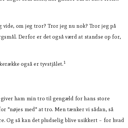
 vide, om jeg tror? Tror jeg nu nok? Tror jeg på
gsmål. Derfor er det også værd at standse op for,
1
kerække også er tyvstjålet.
g giver ham min tro til gengæld for hans store
for ”nøjes med” at tro. Men tænker vi sådan, så
ere. Og så kan det pludselig blive usikkert – for hvad