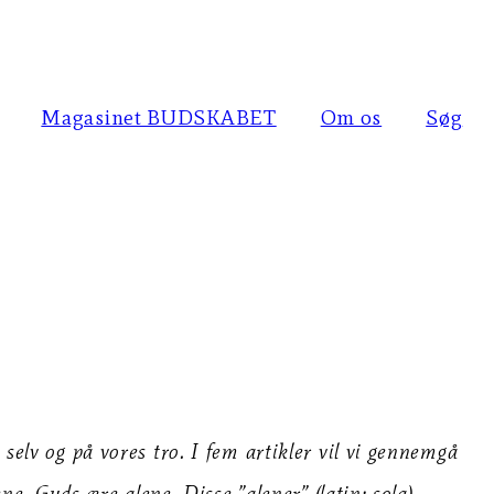
Magasinet BUDSKABET
Om os
Søg
elv og på vores tro. I fem artikler vil vi gennemgå
e. Guds ære alene. Disse ”alener” (latin: sola)