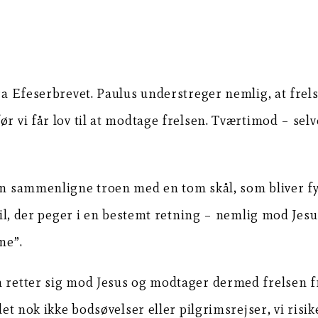
fra Efeserbrevet. Paulus understreger nemlig, at frel
ør vi får lov til at modtage frelsen. Tværtimod – se
kan sammenligne troen med en tom skål, som bliver fy
 pil, der peger i en bestemt retning – nemlig mod Jesu
ne”.
n retter sig mod Jesus og modtager dermed frelsen fr
det nok ikke bodsøvelser eller pilgrimsrejser, vi risike