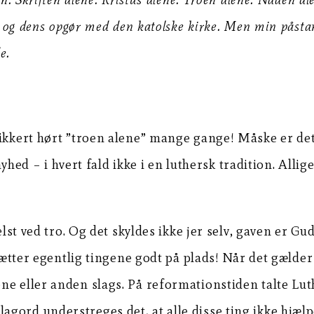
i og dens opgør med den katolske kirke. Men min påstan
e.
ikkert hørt ”troen alene” mange gange! Måske er det h
 nyhed – i hvert fald ikke i en luthersk tradition. All
elst ved tro. Og det skyldes ikke jer selv, gaven er Gu
 sætter egentlig tingene godt på plads! Når det gælde
ne eller anden slags. På reformationstiden talte Lu
ord understreges det, at alle disse ting ikke hjælpe