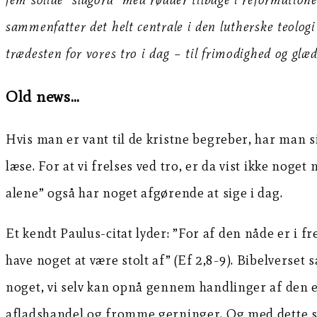
sammenfatter det helt centrale i den lutherske teolog
trædesten for vores tro i dag – til frimodighed og glæd
Old news…
Hvis man er vant til de kristne begreber, har man s
læse. For at vi frelses ved tro, er da vist ikke noget
alene” også har noget afgørende at sige i dag.
Et kendt Paulus-citat lyder: ”For af den nåde er i fr
have noget at være stolt af” (Ef 2,8-9). Bibelverset
noget, vi selv kan opnå gennem handlinger af den e
afladshandel og fromme gerninger. Og med dette slag