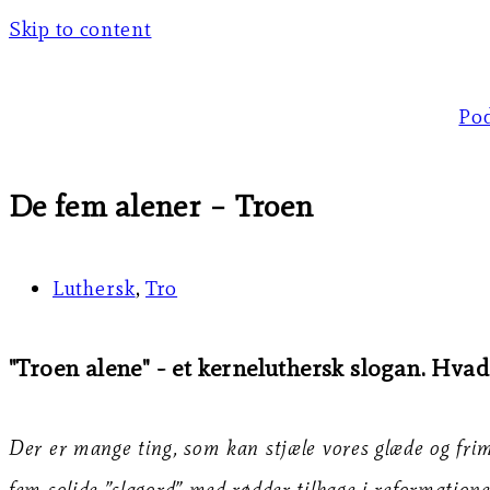
Skip to content
Po
De fem alener – Troen
Luthersk
,
Tro
"Troen alene" - et kerneluthersk slogan. Hvad 
Der er mange ting, som kan stjæle vores glæde og frim
fem solide ”slagord” med rødder tilbage i reformationen