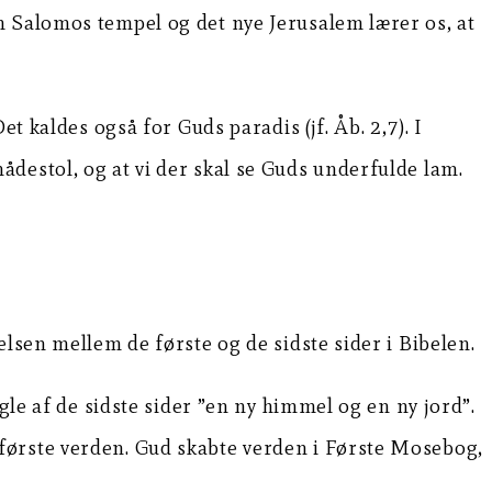
m Salomos tempel og det nye Jerusalem lærer os, at
et kaldes også for Guds paradis (jf. Åb. 2,7). I
destol, og at vi der skal se Guds underfulde lam.
lsen mellem de første og de sidste sider i Bibelen.
gle af de sidste sider ”en ny himmel og en ny jord”.
første verden. Gud skabte verden i Første Mosebog,