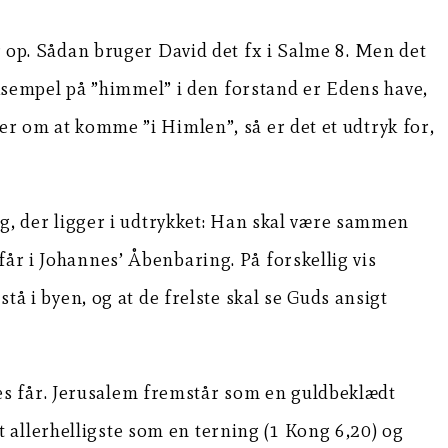
er op. Sådan bruger David det fx i Salme 8. Men det
eksempel på ”himmel” i den forstand er Edens have,
er om at komme ”i Himlen”, så er det et udtryk for,
ing, der ligger i udtrykket: Han skal være sammen
får i Johannes’ Åbenbaring. På forskellig vis
tå i byen, og at de frelste skal se Guds ansigt
es får. Jerusalem fremstår som en guldbeklædt
 allerhelligste som en terning (1 Kong 6,20) og