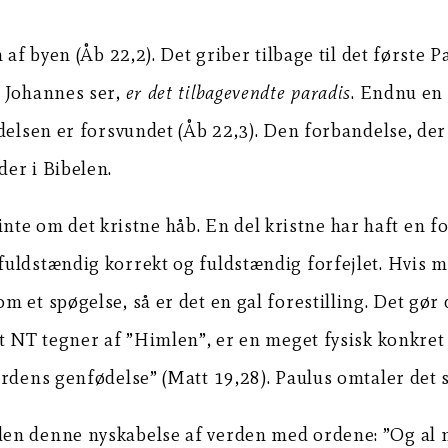
af byen (Åb 22,2). Det griber tilbage til det første P
m Johannes ser,
er det tilbagevendte paradis
. Endnu en 
delsen er forsvundet (Åb 22,3). Den forbandelse, der
er i Bibelen.
om det kristne håb. En del kristne har haft en fore
 fuldstændig korrekt og fuldstændig forfejlet. Hvi
et spøgelse, så er det en gal forestilling. Det gør de
t NT tegner af ”Himlen”, er en meget fysisk konkret 
erdens genfødelse” (Matt 19,28). Paulus omtaler det 
en denne nyskabelse af verden med ordene: ”Og al n