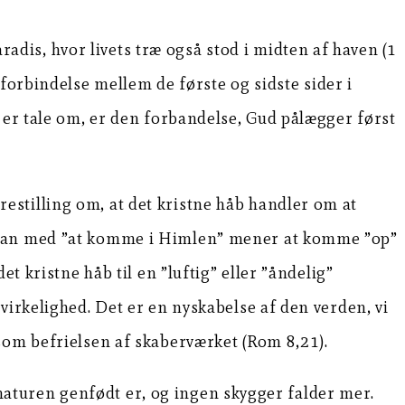
aradis, hvor livets træ også stod i midten af haven (1
forbindelse mellem de første og sidste sider i
 er tale om, er den forbandelse, Gud pålægger først
stilling om, at det kristne håb handler om at
s man med ”at komme i Himlen” mener at komme ”op”
t kristne håb til en ”luftig” eller ”åndelig”
virkelighed. Det er en nyskabelse af den verden, vi
som befrielsen af skaberværket (Rom 8,21).
aturen genfødt er, og ingen skygger falder mer.