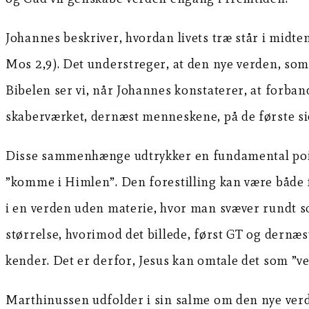
Johannes beskriver, hvordan livets træ står i midten 
Mos 2,9). Det understreger, at den nye verden, so
Bibelen ser vi, når Johannes konstaterer, at forban
skaberværket, dernæst menneskene, på de første sid
Disse sammenhænge udtrykker en fundamental pointe 
”komme i Himlen”. Den forestilling kan være både
i en verden uden materie, hvor man svæver rundt som 
størrelse, hvorimod det billede, først GT og dernæs
kender. Det er derfor, Jesus kan omtale det som ”v
Marthinussen udfolder i sin salme om den nye verd