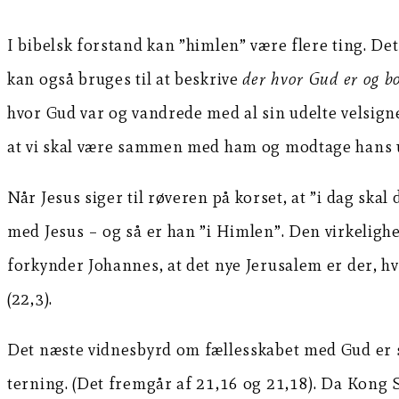
I bibelsk forstand kan ”himlen” være flere ting. De
kan også bruges til at beskrive
der hvor Gud er og bo
hvor Gud var og vandrede med al sin udelte velsigne
at vi skal være sammen med ham og modtage hans u
Når Jesus siger til røveren på korset, at ”i dag sk
med Jesus – og så er han ”i Himlen”. Den virkelighe
forkynder Johannes, at det nye Jerusalem er der, hvor
(22,3).
Det næste vidnesbyrd om fællesskabet med Gud er s
terning. (Det fremgår af 21,16 og 21,18). Da Kong 