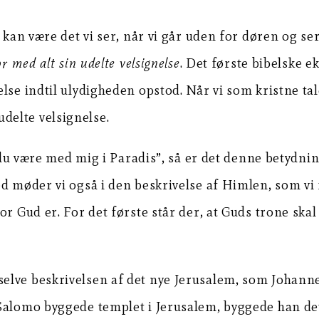
t kan være det vi ser, når vi går uden for døren og s
r med alt sin udelte velsignelse
. Det første bibelske 
lse indtil ulydigheden opstod. Når vi som kristne tal
delte velsignelse.
al du være med mig i Paradis”, så er det denne betydn
d møder vi også i den beskrivelse af Himlen, som vi 
 Gud er. For det første står der, at Guds trone skal s
elve beskrivelsen af det nye Jerusalem, som Johann
Salomo byggede templet i Jerusalem, byggede han det