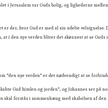
let i Jerusalem var Guds bolig, og lighederne melle
t er der, hvor Gud er med al sin udelte velsignelse. D
t i den nye verden bliver det skønnest at se Guds nå
 om ”den nye verden” er det nødvendigt at se forbinde
n skabte Gud himlen og jorden”, og Johannes ser på no
den skal forstås i sammenhæng med skabelsen af den 