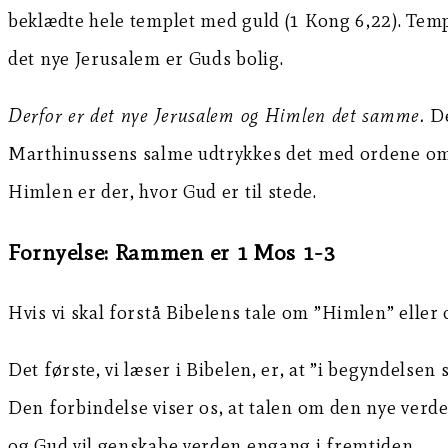
beklædte hele templet med guld (1 Kong 6,22). Temp
det nye Jerusalem er Guds bolig.
Derfor er det nye Jerusalem og Himlen det samme.
De
Marthinussens salme udtrykkes det med ordene om, a
Himlen er der, hvor Gud er til stede.
Fornyelse: Rammen er 1 Mos 1-3
Hvis vi skal forstå Bibelens tale om ”Himlen” eller
Det første, vi læser i Bibelen, er, at ”i begyndelse
Den forbindelse viser os, at talen om den nye ver
og Gud vil genskabe verden engang i fremtiden.