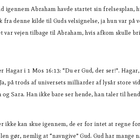
 Gud igennem Abraham havde startet sin frelsesplan, 
k fra denne kilde til Guds velsignelse, ja hun var på 
et var vejen tilbage til Abraham, hvis afkom skulle br
Hagar i 1 Mos 16:13: “Du er Gud, der ser!”. Hagar, 
. Ja, på trods af universets milliarder af lysår store 
g Sara. Han ikke bare ser hende, han taler til hend
 ikke kan skue igennem, de er for intet at regne for
elen gør, nemlig at “navngive” Gud. Gud har mange n