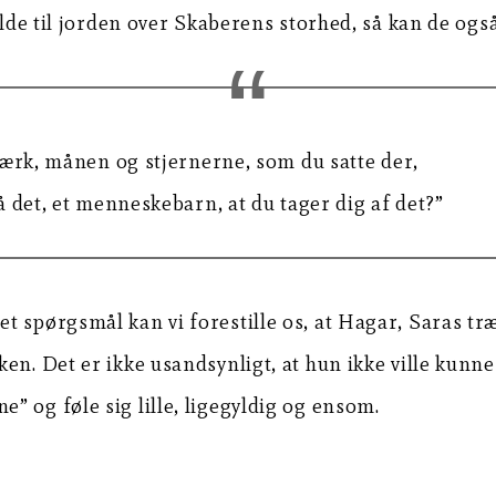
alde til jorden over Skaberens storhed, så kan de også
værk, månen og stjernerne, som du satte der,
 det, et menneskebarn, at du tager dig af det?”
t spørgsmål kan vi forestille os, at Hagar, Saras t
en. Det er ikke usandsynligt, at hun ikke ville kunn
 og føle sig lille, ligegyldig og ensom.