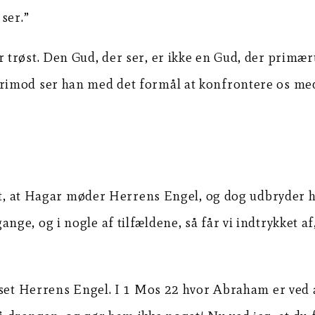
ser.”
 trøst. Den Gud, der ser, er ikke en Gud, der primæ
imod ser han med det formål at konfrontere os med v
vet, at Hagar møder Herrens Engel, og dog udbryder 
e, og i nogle af tilfældene, så får vi indtrykket af
 set Herrens Engel. I 1 Mos 22 hvor Abraham er ved 