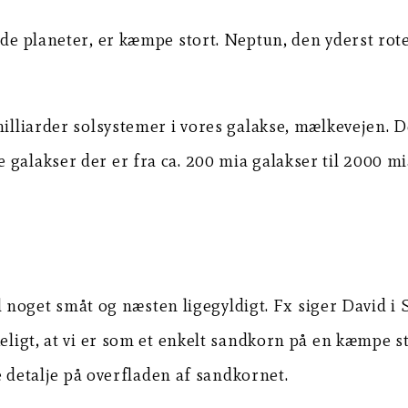
nde planeter, er kæmpe stort. Neptun, den yderst rote
illiarder solsystemer i vores galakse, mælkevejen. Det
alakser der er fra ca. 200 mia galakser til 2000 mia 
et småt og næsten ligegyldigt. Fx siger David i Sl 
eligt, at vi er som et enkelt sandkorn på en kæmpe st
le detalje på overfladen af sandkornet.