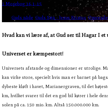
1 Mosebog 16,1-15
Guds nåde
,
Guds Søn - Jesus Kristus
,
Omvende
Hvad kan vi lære af, at Gud ser til Hagar I e
Universet er kæmpestort!
Universets afstande og dimensioner er utrolige. Ma
kan virke store, specielt hvis man er barnet på bagsæ
dybeste kløft i havet, Marianergraven, til det høje
km, hvilket svarer til det en god bil kører i hele d
solen på ca. 150 mio. km. Altså 150.000.000 km.