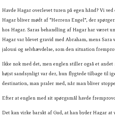
Havde Hagar overlevet turen på egen hånd? Vi ved de
Hagar bliver mødt af “Herrens Engel”, der spørge
hos Hagar. Saras behandling af Hagar har været un
Hagar var blevet gravid med Abraham, mens Sara var
jalousi og selvhævdelse, som den situation frempr
Ikke nok med det, men englen stiller også et andet 
højst sandsynligt var der, hun flygtede tilbage til
destination, man praler med, når man bliver stopp
Efter at englen med sit spørgsmål havde fremprovo
Det kan virke barskt af Gud, at han byder Hagar at