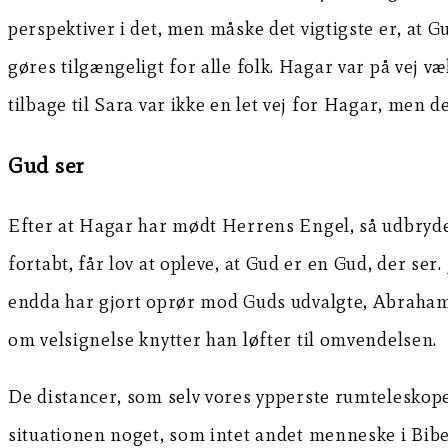
perspektiver i det, men måske det vigtigste er, at
gøres tilgængeligt for alle folk. Hagar var på vej væ
tilbage til Sara var ikke en let vej for Hagar, men d
Gud ser
Efter at Hagar har mødt Herrens Engel, så udbryder 
fortabt, får lov at opleve, at Gud er en Gud, der ser
endda har gjort oprør mod Guds udvalgte, Abraham o
om velsignelse knytter han løfter til omvendelsen.
De distancer, som selv vores ypperste rumteleskoper
situationen noget, som intet andet menneske i Bib