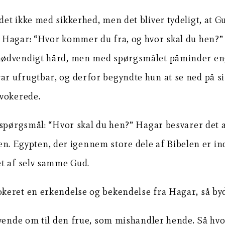
t ikke med sikkerhed, men det bliver tydeligt, at Gu
r Hagar: “Hvor kommer du fra, og hvor skal du hen?
ødvendigt hård, men med spørgsmålet påminder engle
 ufrugtbar, og derfor begyndte hun at se ned på sin 
ovokerede.
spørgsmål: “Hvor skal du hen?” Hagar besvarer det al
 igen. Egypten, der igennem store dele af Bibelen er 
et af selv samme Gud.
keret en erkendelse og bekendelse fra Hagar, så byd
 vende om til den frue, som mishandler hende. Så hvo