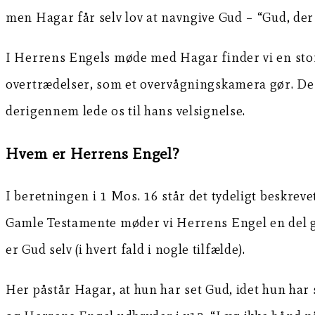
men Hagar får selv lov at navngive Gud – “Gud, der 
I Herrens Engels møde med Hagar finder vi en stor
overtrædelser, som et overvågningskamera gør. Der
derigennem lede os til hans velsignelse.
Hvem er Herrens Engel?
I beretningen i 1 Mos. 16 står det tydeligt beskre
Gamle Testamente møder vi Herrens Engel en del gang
er Gud selv (i hvert fald i nogle tilfælde).
Her påstår Hagar, at hun har set Gud, idet hun har