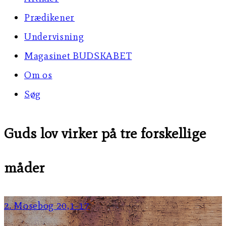
Prædikener
Undervisning
Magasinet BUDSKABET
Om os
Søg
Guds lov virker på tre forskellige
måder
2. Mosebog 20,1-17