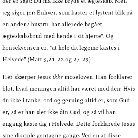
der er sagt: Du må ikke bryde et ægteskab. Men
jeg siger jer: Enhver, som kaster et lystent blik på
en andens hustru, har allerede begået
ægteskabsbrud med hende i sit hjerte”. Og
konsekvensen er, ”at hele dit legeme kastes i
Helvede” (Matt 5,21-22 og 27-29).
Her skærper Jesus
ikke
moseloven. Han forklarer
blot, hvad meningen altid har været med den: Hvis
du ikke i tanke, ord og gerning altid er, som Gud
er, så er han slet ikke din Gud, og så vil han
engang kaste dig i Helvede. Dette forklarede Jesus
sine disciple gentagne gange. Ved en af disse