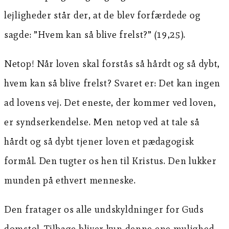
lejligheder står der, at de blev forfærdede og
sagde: ”Hvem kan så blive frelst?” (19,25).
Netop! Når loven skal forstås så hårdt og så dybt,
hvem kan så blive frelst? Svaret er: Det kan ingen
ad lovens vej. Det eneste, der kommer ved loven,
er syndserkendelse. Men netop ved at tale så
hårdt og så dybt tjener loven et pædagogisk
formål. Den tugter os hen til Kristus. Den lukker
munden på ethvert menneske.
Den fratager os alle undskyldninger for Guds
domstol. Tilbage bliver kun denne ene mulighed