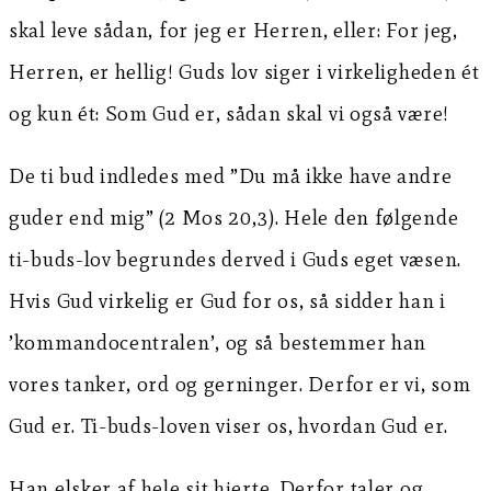
skal leve sådan, for jeg er Herren, eller: For jeg,
Herren, er hellig! Guds lov siger i virkeligheden ét
og kun ét: Som Gud er, sådan skal vi også være!
De ti bud indledes med ”Du må ikke have andre
guder end mig” (2 Mos 20,3). Hele den følgende
ti-buds-lov begrundes derved i Guds eget væsen.
Hvis Gud virkelig er Gud for os, så sidder han i
’kommandocentralen’, og så bestemmer han
vores tanker, ord og gerninger. Derfor er vi, som
Gud er. Ti-buds-loven viser os, hvordan Gud er.
Han elsker af hele sit hjerte. Derfor taler og