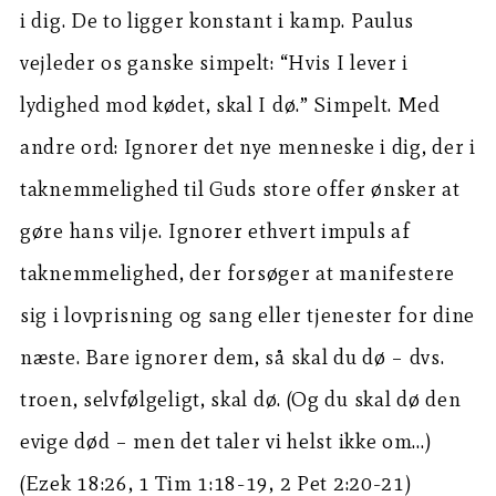
i dig. De to ligger konstant i kamp. Paulus
vejleder os ganske simpelt: “Hvis I lever i
lydighed mod kødet, skal I dø.” Simpelt. Med
andre ord: Ignorer det nye menneske i dig, der i
taknemmelighed til Guds store offer ønsker at
gøre hans vilje. Ignorer ethvert impuls af
taknemmelighed, der forsøger at manifestere
sig i lovprisning og sang eller tjenester for dine
næste. Bare ignorer dem, så skal du dø – dvs.
troen, selvfølgeligt, skal dø. (Og du skal dø den
evige død – men det taler vi helst ikke om…)
(Ezek 18:26, 1 Tim 1:18-19, 2 Pet 2:20-21)