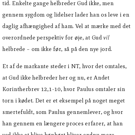
tid. Enkelte gange helbreder Gud ikke, men
gennem sygdom og lidelser lader han os leve i en
daglig afhængighed af ham. Vel at mærke med det
overordnede perspektiv for øje, at Gud
vil
helbrede – om ikke før, så på den nye jord.
Et af de markante steder i NT, hvor det omtales,
at Gud ikke helbreder her og nu, er Andet
Korintherbrev 12,1-10, hvor Paulus omtaler sin
torn i kødet. Det er et eksempel på noget meget
smertefuldt, som Paulus gennemlever, og hvor
han gennem en længere proces erfarer, at han
ved ikke at blive bønhørt bliver endnu mere