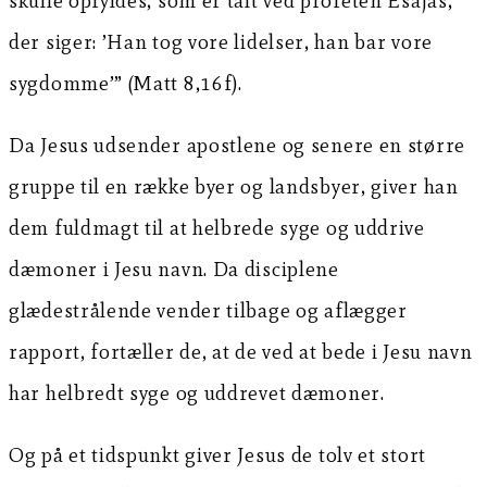
skulle opfyldes, som er talt ved profeten Esajas,
der siger: ’Han tog vore lidelser, han bar vore
sygdomme’” (Matt 8,16f).
Da Jesus udsender apostlene og senere en større
gruppe til en række byer og landsbyer, giver han
dem fuldmagt til at helbrede syge og uddrive
dæmoner i Jesu navn. Da disciplene
glædestrålende vender tilbage og aflægger
rapport, fortæller de, at de ved at bede i Jesu navn
har helbredt syge og uddrevet dæmoner.
Og på et tidspunkt giver Jesus de tolv et stort