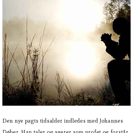
Den nye pagts tidsalder indledes med Johannes
Døber. Han taler og agerer som profet og forstår