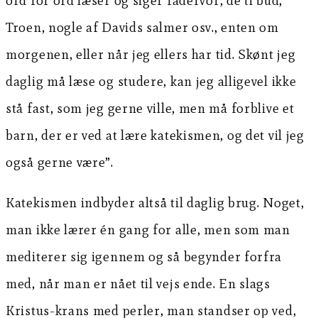
ord for ord læser og siger fadervor, de ti bud,
Troen, nogle af Davids salmer osv., enten om
morgenen, eller når jeg ellers har tid. Skønt jeg
daglig må læse og studere, kan jeg alligevel ikke
stå fast, som jeg gerne ville, men må forblive et
barn, der er ved at lære katekismen, og det vil jeg
også gerne være”.
Katekismen indbyder altså til daglig brug. Noget,
man ikke lærer én gang for alle, men som man
mediterer sig igennem og så begynder forfra
med, når man er nået til vejs ende. En slags
Kristus-krans med perler, man standser op ved,