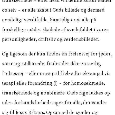
transkønnede – eller hvad vi i denne kultur kalder
os selv – er alle skabt i Guds billede og dermed
uendeligt værdifulde. Samtidig er vi alle på
forskellige måder skadede af syndefaldet i vores
personligheder, driftsliv og verdensbilleder.
Og ligesom der kun findes én frelsesvej for jøder,
sorte og rødhårede, findes der ikke en særlig
frelsesvej – eller omvej til frelse for eksempel via
terapi eller forandring (!) – for homoseksuelle,
transkønnede og nonbinære. Guds rige lukkes op
uden forhåndsforbedringer for alle, der vender
sig til Jesus Kristus. Også med de synder og