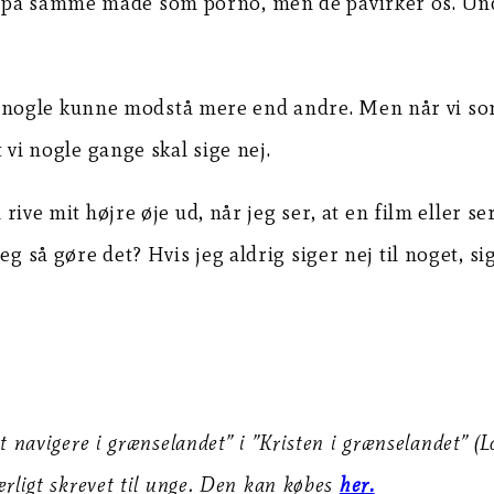
r på samme måde som porno, men de påvirker os. Und
nogle kunne modstå mere end andre. Men når vi som 
t vi nogle gange skal sige nej.
l rive mit højre øje ud, når jeg ser, at en film eller
 så gøre det? Hvis jeg aldrig siger nej til noget, sige
 ”At navigere i grænselandet” i ”Kristen i grænselandet
særligt skrevet til unge. Den kan købes
her.