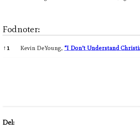
Fodnoter:
Fodnoter:
↑
1
Kevin DeYoung,
“I Don’t Understand Christ
Del: