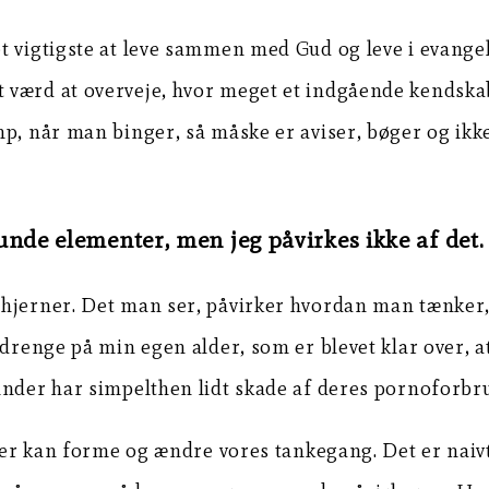
 vigtigste at leve sammen med Gud og leve i evangeli
 værd at overveje, hvor meget et indgående kendskab
amp, når man binger, så måske er aviser, bøger og 
unde elementer, men jeg påvirkes ikke af det.
s hjerner. Det man ser, påvirker hvordan man tænke
 drenge på min egen alder, som er blevet klar over, 
inder har simpelthen lidt skade af deres pornoforbr
er kan forme og ændre vores tankegang. Det er naivt at