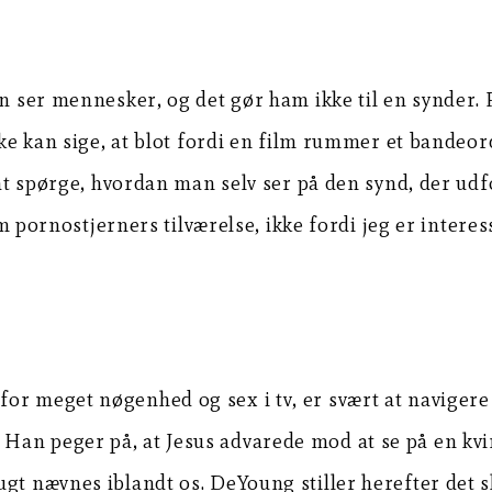
an ser mennesker, og det gør ham ikke til en synder.
kke kan sige, at blot fordi en film rummer et bandeo
– at spørge, hvordan man selv ser på den synd, der ud
rnostjerners tilværelse, ikke fordi jeg er interess
r meget nøgenhed og sex i tv, er svært at navigere i
an peger på, at Jesus advarede mod at se på en kvind
ugt nævnes iblandt os. DeYoung stiller herefter det