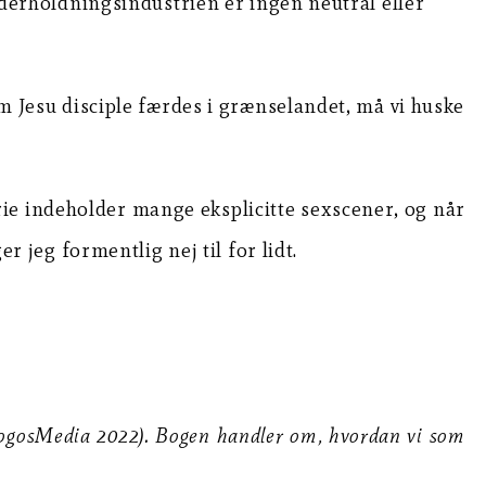
erholdningsindustrien er ingen neutral eller
Jesu disciple færdes i grænselandet, må vi huske
 serie indeholder mange eksplicitte sexscener, og når
r jeg formentlig nej til for lidt.
” (LogosMedia 2022). Bogen handler om, hvordan vi som