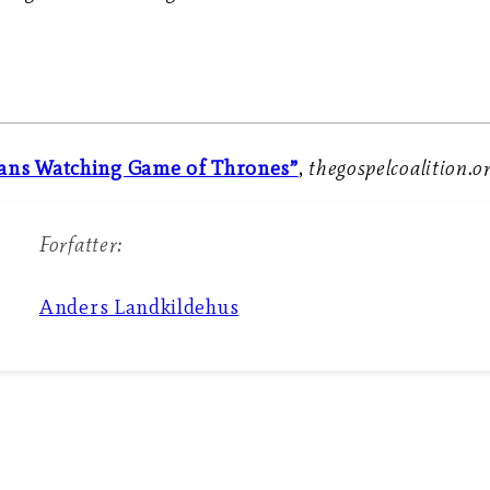
ians Watching Game of Thrones”
,
thegospelcoalition.o
Forfatter:
Anders Landkildehus