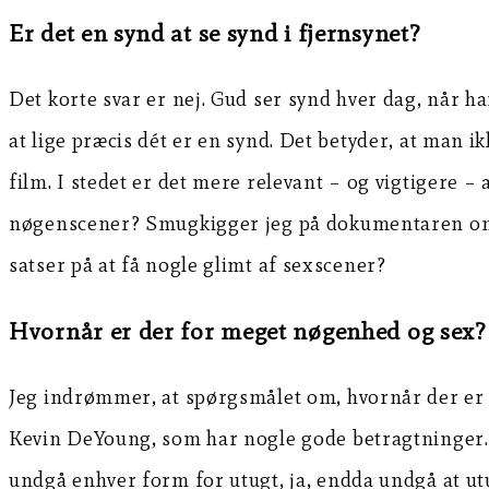
Er det en synd at se synd i fjernsynet?
Det korte svar er nej. Gud ser synd hver dag, når h
at lige præcis dét er en synd. Det betyder, at man i
film. I stedet er det mere relevant – og vigtigere 
nøgenscener? Smugkigger jeg på dokumentaren om po
satser på at få nogle glimt af sexscener?
Hvornår er der for meget nøgenhed og sex?
Jeg indrømmer, at spørgsmålet om, hvornår der er fo
Kevin DeYoung, som har nogle gode betragtninger. H
undgå enhver form for utugt, ja, endda undgå at ut