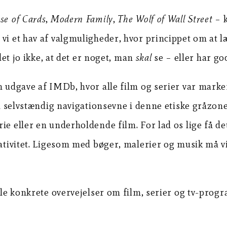
se of Cards
,
Modern Family
,
The Wolf of Wall Street
– k
vi et hav af valgmuligheder, hvor princippet om at læ
det jo ikke, at det er noget, man
skal
se – eller har god
n udgave af IMDb, hvor alle film og serier var marke
n selvstændig navigationsevne i denne etiske gråzone, 
ie eller en underholdende film. For lad os lige få d
reativitet. Ligesom med bøger, malerier og musik må 
ogle konkrete overvejelser om film, serier og tv-pro