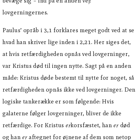
bevæge sig – ind på en anden vej:
lovgerningernes.
Paulus’ opråb i 3,1 forklares meget godt ved at se
hvad han skriver lige inden i 2,21. Her siges det,
at hvis retfærdigheden opnås ved lovgerninger,
var Kristus død til ingen nytte. Sagt på en anden
måde: Kristus døde bestemt til nytte for noget, så
retfærdigheden opnås ikke ved lovgerninger. Den
logiske tankerække er som følgende: Hvis
galaterne følger lovgerninger, bliver de ikke
retfærdige. For Kristus
er
korsfæstet, han
er
død
og han
er
aftegnet for øjnene af dem som netop