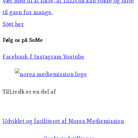
Vær med til at sikre, at TilLiv.dk kan vokse og blive
til gavn for mange.
Støt her
Følg os på SoMe
Facebook-f
Instagram
Youtube
TilLiv.dk er en del af
Norea Mediemission
Udviklet og faciliteret af Norea Mediemission​​