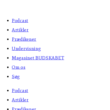
Skip
to
Podcast
content
Artikler
Prædikener
Undervisning
Magasinet BUDSKABET
Om os
Søg
Podcast
Artikler
Prædikener