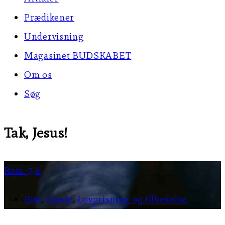
Prædikener
Undervisning
Magasinet BUDSKABET
Om os
Søg
Tak, Jesus!
Rom. 7,6
Bøn
,
Glæde
,
Lovprisning og tilbedelse