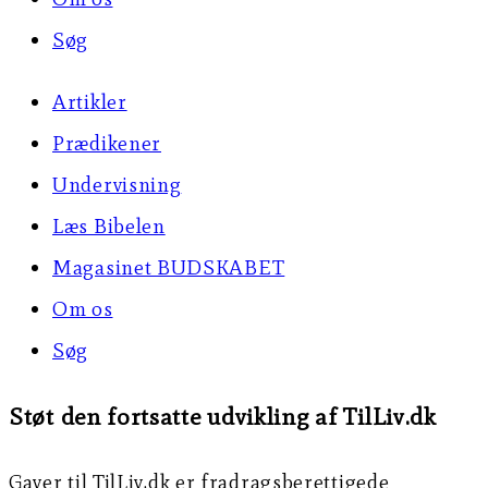
Søg
Artikler
Prædikener
Undervisning
Læs Bibelen
Magasinet BUDSKABET
Om os
Søg
Støt den fortsatte udvikling af TilLiv.dk
Gaver til TilLiv.dk er fradragsberettigede