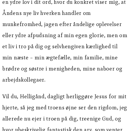
en ydre lov i dit ord, hvor du konkret viser mig, at
Åndens nye liv hverken handler om
munkefromhed, jagen efter åndelige oplevelser
eller ydre afpudsning af min egen glorie, men om
et liv i tro på dig og selvhengiven kærlighed til
min næste – min ægtefælle, min familie, mine
brødre og søstre i menigheden, mine naboer og
arbejdskollegaer.
Vil du, Helligånd, dagligt herliggøre Jesus for mit
hjerte, så jeg med troens øjne ser den rigdom, jeg
allerede nu ejer i troen på dig, treenige Gud, og
hvor ubeskrivelig fantastisk den arv, som venter