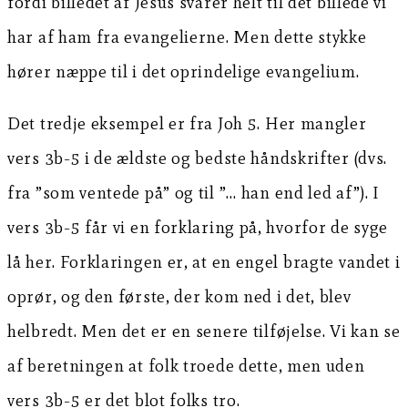
fordi billedet af Jesus svarer helt til det billede vi
har af ham fra evangelierne. Men dette stykke
hører næppe til i det oprindelige evangelium.
Det tredje eksempel er fra Joh 5. Her mangler
vers 3b-5 i de ældste og bedste håndskrifter (dvs.
fra ”som ventede på” og til ”… han end led af”). I
vers 3b-5 får vi en forklaring på, hvorfor de syge
lå her. Forklaringen er, at en engel bragte vandet i
oprør, og den første, der kom ned i det, blev
helbredt. Men det er en senere tilføjelse. Vi kan se
af beretningen at folk troede dette, men uden
vers 3b-5 er det blot folks tro.