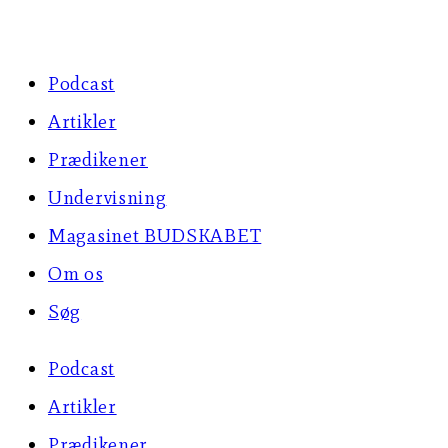
Skip
to
Podcast
content
Artikler
Prædikener
Undervisning
Magasinet BUDSKABET
Om os
Søg
Podcast
Artikler
Prædikener