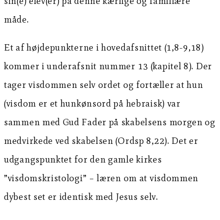
sin(e) elev(er) på denne kærlige og familiære
måde.
Et af højdepunkterne i hovedafsnittet (1,8-9,18)
kommer i underafsnit nummer 13 (kapitel 8). Der
tager visdommen selv ordet og fortæller at hun
(visdom er et hunkønsord på hebraisk) var
sammen med Gud Fader på skabelsens morgen og
medvirkede ved skabelsen (Ordsp 8,22). Det er
udgangspunktet for den gamle kirkes
”visdomskristologi” – læren om at visdommen
dybest set er identisk med Jesus selv.