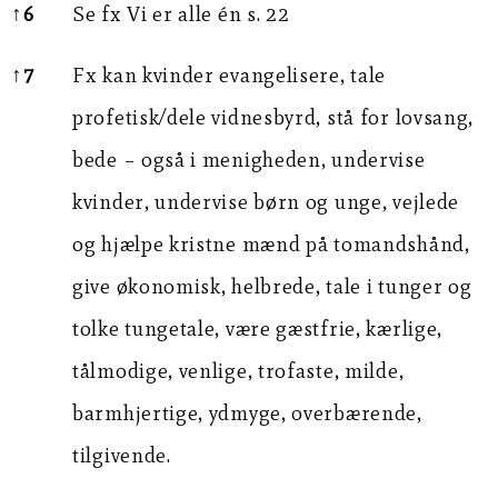
↑
6
Se fx Vi er alle én s. 22
↑
7
Fx kan kvinder evangelisere, tale
profetisk/dele vidnesbyrd, stå for lovsang,
bede – også i menigheden, undervise
kvinder, undervise børn og unge, vejlede
og hjælpe kristne mænd på tomandshånd,
give økonomisk, helbrede, tale i tunger og
tolke tungetale, være gæstfrie, kærlige,
tålmodige, venlige, trofaste, milde,
barmhjertige, ydmyge, overbærende,
tilgivende.