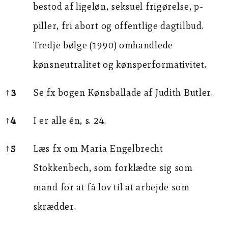
bestod af ligeløn, seksuel frigørelse, p-
piller, fri abort og offentlige dagtilbud.
Tredje bølge (1990) omhandlede
kønsneutralitet og kønsperformativitet.
↑
3
Se fx bogen Kønsballade af Judith Butler.
↑
4
I er alle én, s. 24.
↑
5
Læs fx om Maria Engelbrecht
Stokkenbech, som forklædte sig som
mand for at få lov til at arbejde som
skrædder.