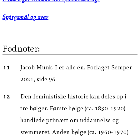
Spørgsmål og svar
Fodnoter:
Fodnoter:
↑
1
Jacob Munk, I er alle én, Forlaget Semper
2021, side 96
↑
2
Den feministiske historie kan deles op i
tre bølger. Første bølge (ca. 1850-1920)
handlede primært om uddannelse og
stemmeret. Anden bølge (ca. 1960-1970)