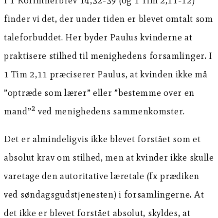
I 1 Korintherbrev 14,32-39 (og 1 Tim 2,11-12)
finder vi det, der under tiden er blevet omtalt som
taleforbuddet. Her byder Paulus kvinderne at
praktisere stilhed til menighedens forsamlinger. I
1 Tim 2,11 præciserer Paulus, at kvinden ikke må
”optræde som lærer” eller ”bestemme over en
2
mand”
ved menighedens sammenkomster.
Det er almindeligvis ikke blevet forstået som et
absolut krav om stilhed, men at kvinder ikke skulle
varetage den autoritative læretale (fx prædiken
ved søndagsgudstjenesten) i forsamlingerne. At
det ikke er blevet forstået absolut, skyldes, at