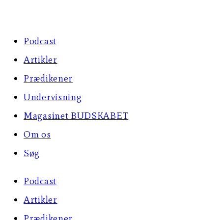
Skip
to
Podcast
content
Artikler
Prædikener
Undervisning
Magasinet BUDSKABET
Om os
Søg
Podcast
Artikler
Prædikener