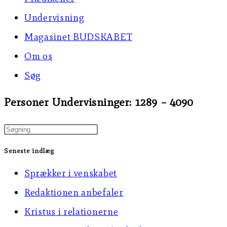
Undervisning
Magasinet BUDSKABET
Om os
Søg
Personer Undervisninger: 1289 – 4090
Press
Escape
Seneste indlæg
to
Sprækker i venskabet
close
Redaktionen anbefaler
the
Kristus i relationerne
search