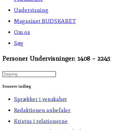
Undervisning
Magasinet BUDSKABET
Om os
Søg
Personer Undervisninger: 1408 – 2245
Press
Escape
Seneste indlæg
to
Sprækker i venskabet
close
Redaktionen anbefaler
the
Kristus i relationerne
search