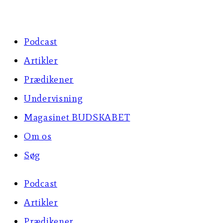
Skip
to
Podcast
content
Artikler
Prædikener
Undervisning
Magasinet BUDSKABET
Om os
Søg
Podcast
Artikler
Prædikener