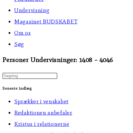
Undervisning
Magasinet BUDSKABET
Om os
Søg
Personer Undervisninger: 1408 – 4046
Press
Escape
Seneste indlæg
to
Sprækker i venskabet
close
Redaktionen anbefaler
the
Kristus i relationerne
search