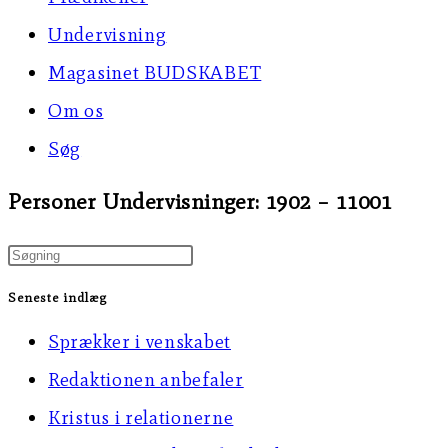
Undervisning
Magasinet BUDSKABET
Om os
Søg
Personer Undervisninger: 1902 – 11001
Press
Escape
Seneste indlæg
to
Sprækker i venskabet
close
Redaktionen anbefaler
the
Kristus i relationerne
search