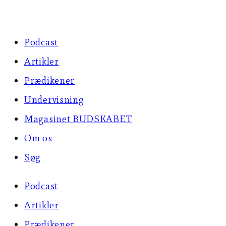
Skip
to
Podcast
content
Artikler
Prædikener
Undervisning
Magasinet BUDSKABET
Om os
Søg
Podcast
Artikler
Prædikener