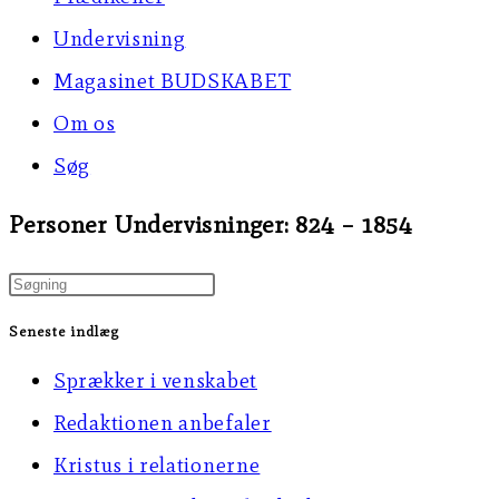
Undervisning
Magasinet BUDSKABET
Om os
Søg
Personer Undervisninger: 824 – 1854
Press
Escape
Seneste indlæg
to
Sprækker i venskabet
close
Redaktionen anbefaler
the
Kristus i relationerne
search