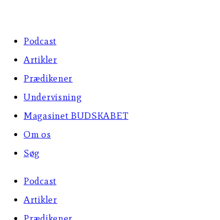
Skip
to
Podcast
content
Artikler
Prædikener
Undervisning
Magasinet BUDSKABET
Om os
Søg
Podcast
Artikler
Prædikener