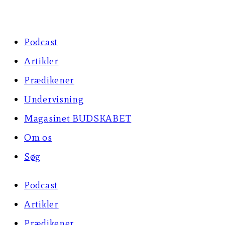
Skip
to
Podcast
content
Artikler
Prædikener
Undervisning
Magasinet BUDSKABET
Om os
Søg
Podcast
Artikler
Prædikener