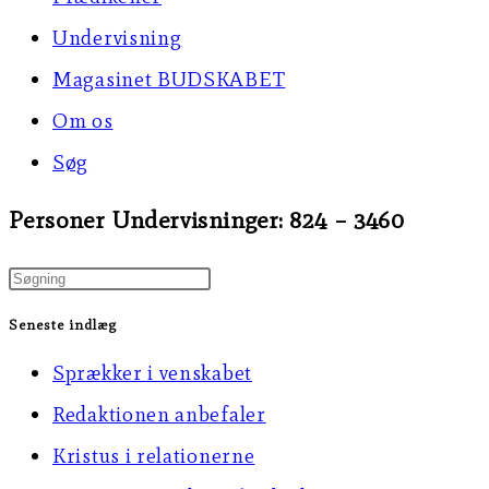
Undervisning
Magasinet BUDSKABET
Om os
Søg
Personer Undervisninger: 824 – 3460
Press
Escape
Seneste indlæg
to
Sprækker i venskabet
close
Redaktionen anbefaler
the
Kristus i relationerne
search