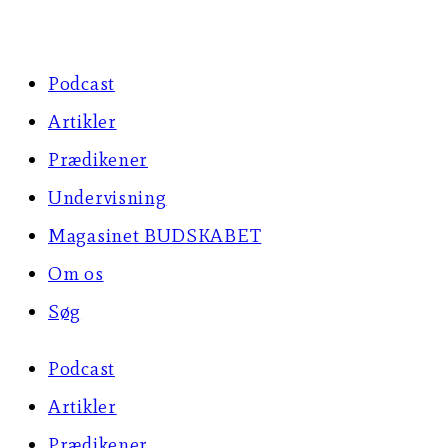
Skip
to
Podcast
content
Artikler
Prædikener
Undervisning
Magasinet BUDSKABET
Om os
Søg
Podcast
Artikler
Prædikener