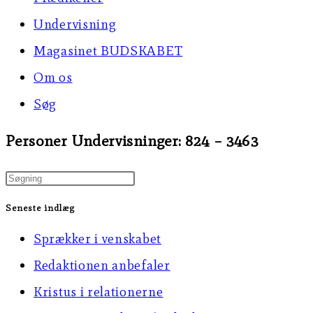
Undervisning
Magasinet BUDSKABET
Om os
Søg
Personer Undervisninger: 824 – 3463
Press
Escape
Seneste indlæg
to
Sprækker i venskabet
close
Redaktionen anbefaler
the
Kristus i relationerne
search