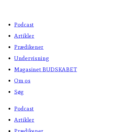
Skip
to
Podcast
content
Artikler
Prædikener
Undervisning
Magasinet BUDSKABET
Om os
Søg
Podcast
Artikler
Prædikener