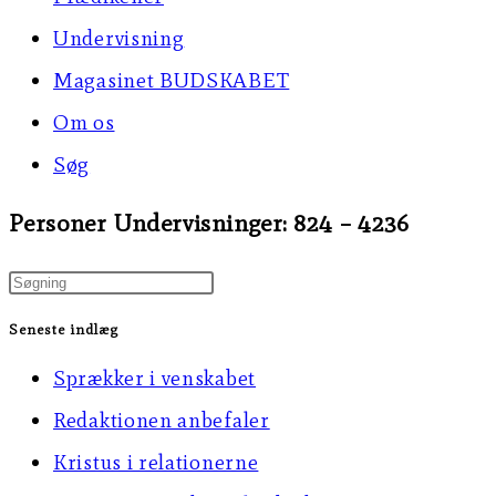
Undervisning
Magasinet BUDSKABET
Om os
Søg
Personer Undervisninger: 824 – 4236
Press
Escape
Seneste indlæg
to
Sprækker i venskabet
close
Redaktionen anbefaler
the
Kristus i relationerne
search