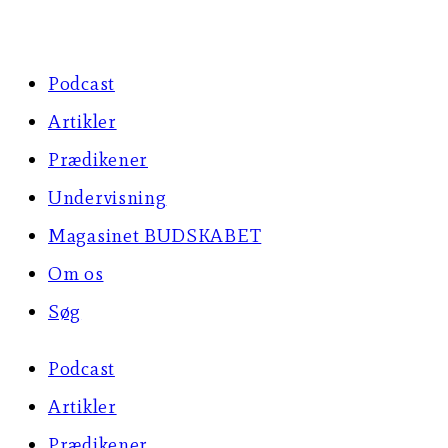
Skip
to
Podcast
content
Artikler
Prædikener
Undervisning
Magasinet BUDSKABET
Om os
Søg
Podcast
Artikler
Prædikener