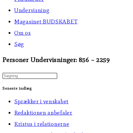
Undervisning
Magasinet BUDSKABET
Om os
Søg
Personer Undervisninger: 856 – 2259
Press
Escape
Seneste indlæg
to
Sprækker i venskabet
close
Redaktionen anbefaler
the
Kristus i relationerne
search