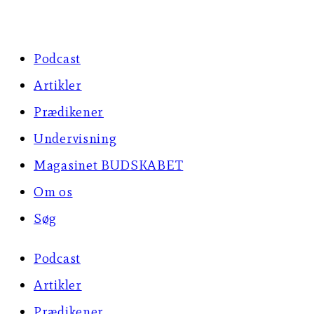
Skip
to
Podcast
content
Artikler
Prædikener
Undervisning
Magasinet BUDSKABET
Om os
Søg
Podcast
Artikler
Prædikener