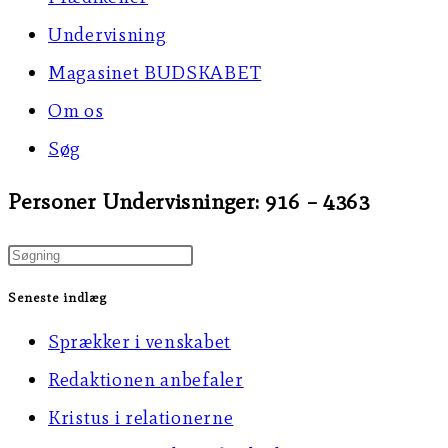
Undervisning
Magasinet BUDSKABET
Om os
Søg
Personer Undervisninger: 916 – 4363
Press
Escape
Seneste indlæg
to
Sprækker i venskabet
close
Redaktionen anbefaler
the
Kristus i relationerne
search