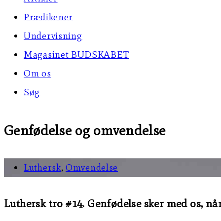
Prædikener
Undervisning
Magasinet BUDSKABET
Om os
Søg
Genfødelse og omvendelse
Luthersk
,
Omvendelse
Luthersk tro #14. Genfødelse sker med os, når 