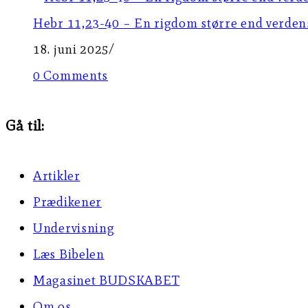
Hebr 11,23-40 – En rigdom større end verdens
18. juni 2025
/
0 Comments
Gå til:
Artikler
Prædikener
Undervisning
Læs Bibelen
Magasinet BUDSKABET
Om os