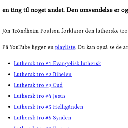
en ting til noget andet. Den omvendelse er og
Jón Tróndheim Poulsen forklarer den lutherske tr
På YouTube ligger en
playliste
. Du kan også se de a
Luthersk tro #1 Evangelisk luthersk
Luthersk tro #2 Bibelen
Luthersk tro #3 Gud
Luthersk tro #4 Jesus
Luthersk tro #5 Helligånden
Luthersk tro #6 Synden