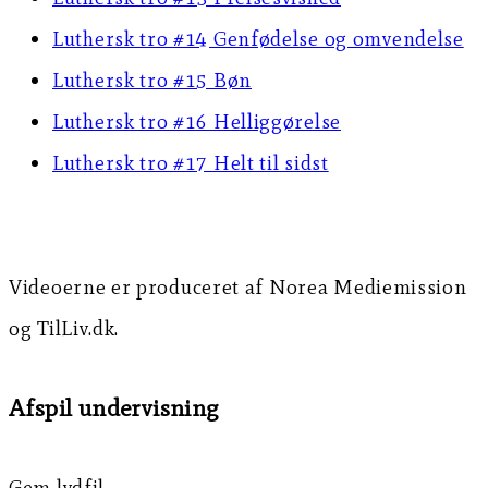
Luthersk tro #14 Genfødelse og omvendelse
Luthersk tro #15 Bøn
Luthersk tro #16 Helliggørelse
Luthersk tro #17 Helt til sidst
Videoerne er produceret af Norea Mediemission
og TilLiv.dk.
Afspil undervisning
Gem lydfil