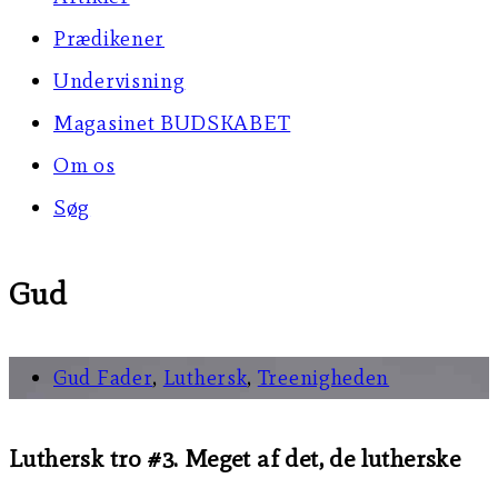
Prædikener
Undervisning
Magasinet BUDSKABET
Om os
Søg
Gud
Gud Fader
,
Luthersk
,
Treenigheden
Luthersk tro #3. Meget af det, de lutherske