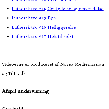
Luthersk tro #14 Genfødelse og omvendelse
Luthersk tro #15 Bøn
Luthersk tro #16 Helliggørelse
Luthersk tro #17 Helt til sidst
Videoerne er produceret af Norea Mediemission
og TilLiv.dk.
Afspil undervisning
Gem lydfil